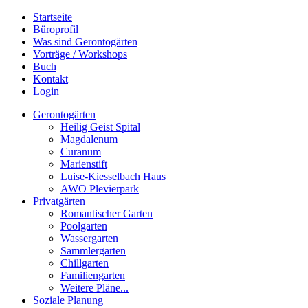
Startseite
Büroprofil
Was sind Gerontogärten
Vorträge / Workshops
Buch
Kontakt
Login
Gerontogärten
Heilig Geist Spital
Magdalenum
Curanum
Marienstift
Luise-Kiesselbach Haus
AWO Plevierpark
Privatgärten
Romantischer Garten
Poolgarten
Wassergarten
Sammlergarten
Chillgarten
Familiengarten
Weitere Pläne...
Soziale Planung